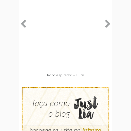
Robô aspirador – ILife