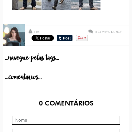
LIA
0
COMENTÁRIOS
...navegue pelas tags...
...comentarios...
0
COMENTÁRIOS