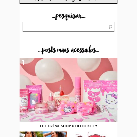
...pesquisar...
...posts mais acessados...
1
THE CRÈME SHOP X HELLO KITTY