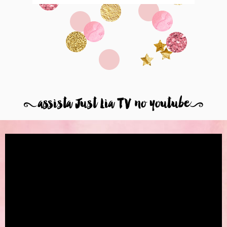
8
assista Just Lia TV no youtube
9