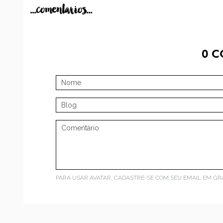
...comentarios...
0
C
PARA USAR AVATAR, CADASTRE-SE COM SEU EMAIL EM
GR