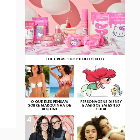
THE CRÈME SHOP X HELLO KITTY
2
3
O QUE ELES PENSAM
PERSONAGENS DISNEY
SOBRE MARQUINHA DE
E AMIGOS EM ESTILO
BIQUÍNI
CHIBI
4
5