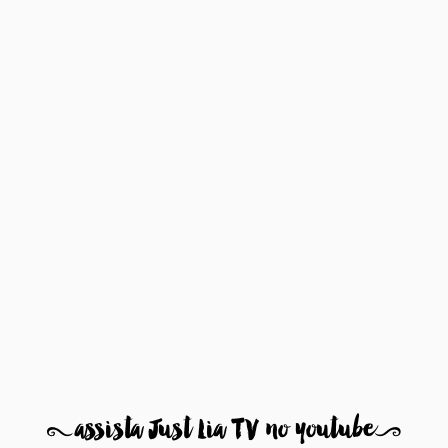
8
assista Just Lia TV no youtube
9