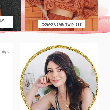
 UM
COMO USAR: TWIN SET
0