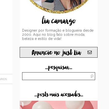
lia camargo
Designer por formação e blogueira desde
2000. Aqui no blog falo sobre moda,
beleza e estilo de vida!
Anuncie no just Lia
...pesquisar...
RIOS
...posts mais acessados...
1