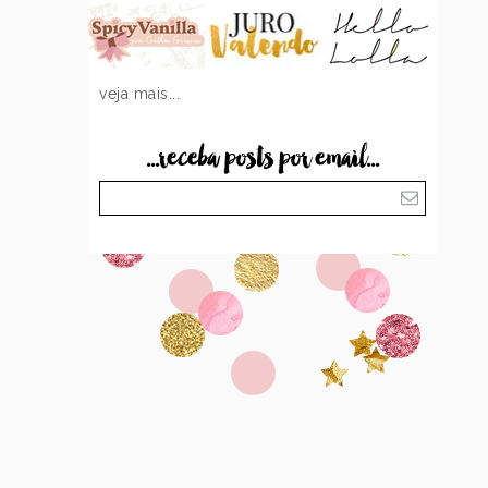
veja mais...
...receba posts por email...