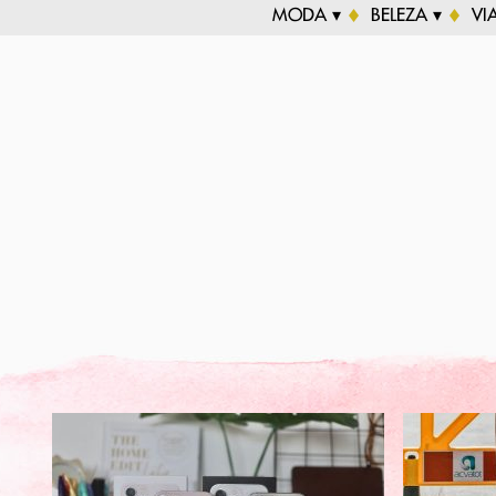
MODA ▾
BELEZA ▾
VI