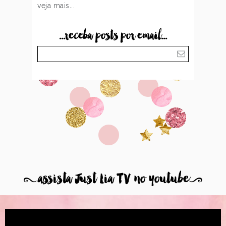
veja mais...
...receba posts por email...
8
assista Just Lia TV no youtube
9