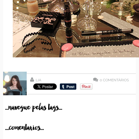
LIA
0
COMENTÁRIOS
...navegue pelas tags...
...comentarios...