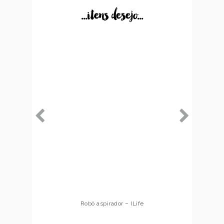
...itens desejo...
Robô aspirador – ILife