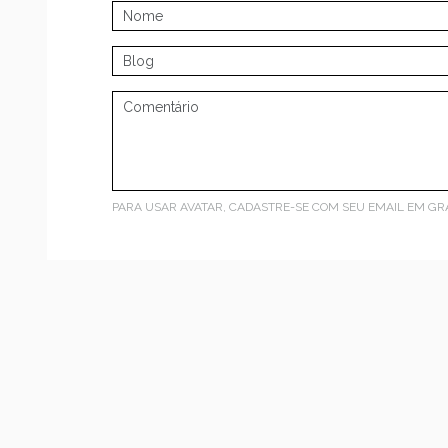
PARA USAR AVATAR, CADASTRE-SE COM SEU EMAIL EM
GR