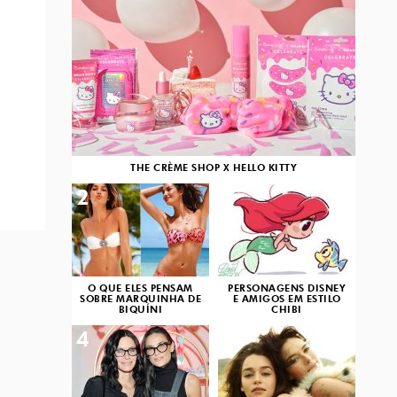
THE CRÈME SHOP X HELLO KITTY
2
3
O QUE ELES PENSAM
PERSONAGENS DISNEY
SOBRE MARQUINHA DE
E AMIGOS EM ESTILO
BIQUÍNI
CHIBI
4
5