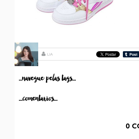
LIA
...navegue pelas tags...
...comentarios...
0
C