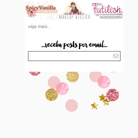
veja mais...
...receba posts por email...