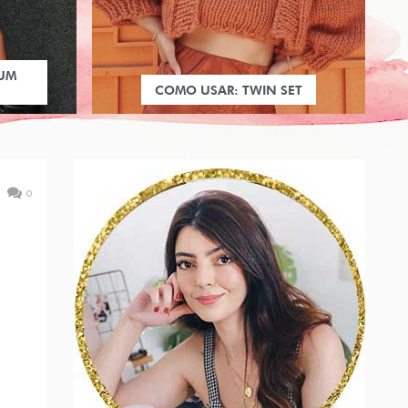
 UM
COMO USAR: TWIN SET
0