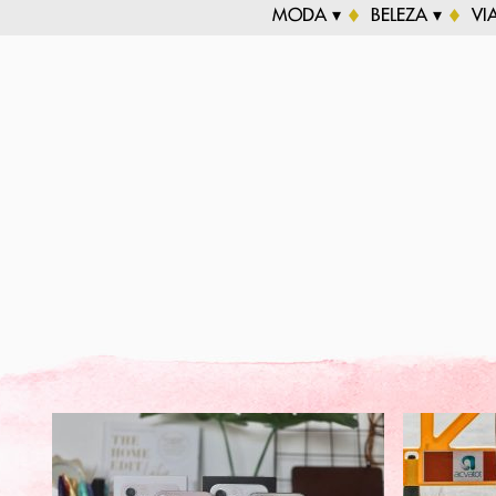
MODA ▾
BELEZA ▾
VI