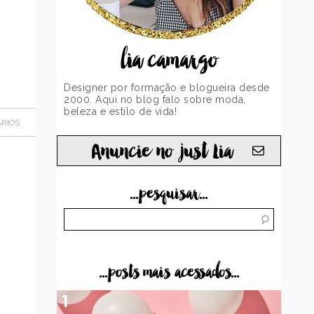
lia camargo
Designer por formação e blogueira desde
2000. Aqui no blog falo sobre moda,
beleza e estilo de vida!
RIOS
Anuncie no just Lia
...pesquisar...
...posts mais acessados...
1