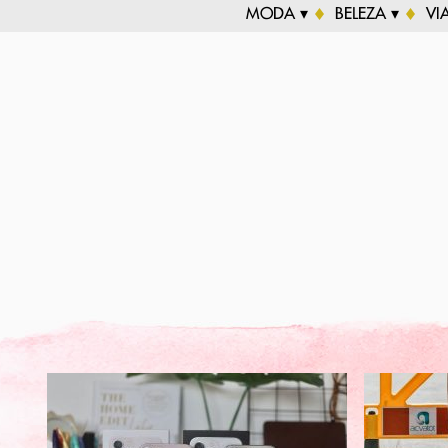
MODA ▾
BELEZA ▾
VI