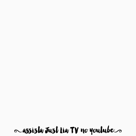
8
assista Just Lia TV no youtube
9