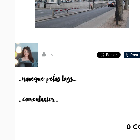
LIA
...navegue pelas tags...
...comentarios...
0
C