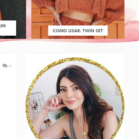
 UM
COMO USAR: TWIN SET
0