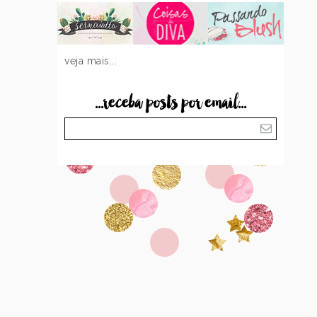
veja mais...
...receba posts por email...