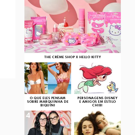
THE CRÈME SHOP X HELLO KITTY
2
3
O QUE ELES PENSAM
PERSONAGENS DISNEY
SOBRE MARQUINHA DE
E AMIGOS EM ESTILO
BIQUÍNI
CHIBI
4
5