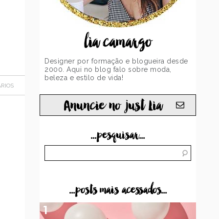
lia camargo
Designer por formação e blogueira desde
2000. Aqui no blog falo sobre moda,
beleza e estilo de vida!
RIOS
Anuncie no just Lia
...pesquisar...
...posts mais acessados...
1