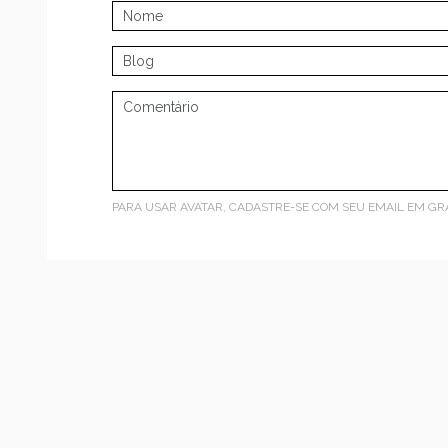
PARA USAR AVATAR, CADASTRE-SE COM SEU EMAIL EM
GR