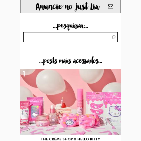
Anuncie no just Lia
...pesquisar...
...posts mais acessados...
1
THE CRÈME SHOP X HELLO KITTY