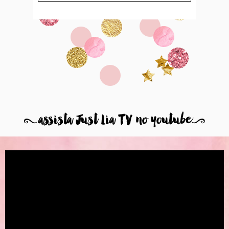
8
assista Just Lia TV no youtube
9