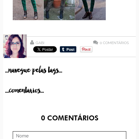
GABI
0
COMENTÁRIOS
...navegue pelas tags...
...comentarios...
0
COMENTÁRIOS