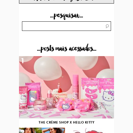
...pesquisar...
...posts mais acessados...
1
THE CRÈME SHOP X HELLO KITTY