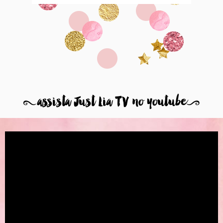
8
assista Just Lia TV no youtube
9