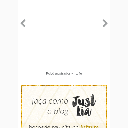
Robô aspirador – ILife