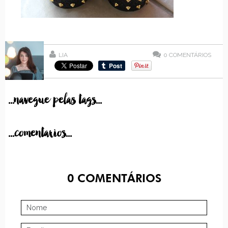
LIA
0
COMENTÁRIOS
...navegue pelas tags...
...comentarios...
0
COMENTÁRIOS