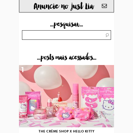
Anuncie no just Lia
...pesquisar...
...posts mais acessados...
1
THE CRÈME SHOP X HELLO KITTY