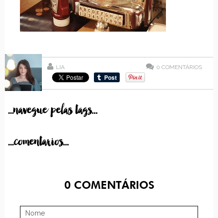
LIA
0
COMENTÁRIOS
...navegue pelas tags...
...comentarios...
0
COMENTÁRIOS