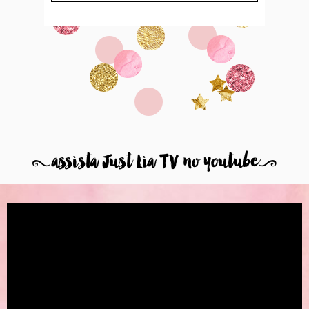
8
assista Just Lia TV no youtube
9