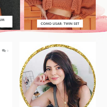
 UM
COMO USAR: TWIN SET
0