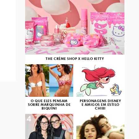
THE CRÈME SHOP X HELLO KITTY
2
3
O QUE ELES PENSAM
PERSONAGENS DISNEY
SOBRE MARQUINHA DE
E AMIGOS EM ESTILO
BIQUÍNI
CHIBI
4
5