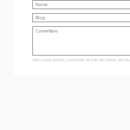
PARA USAR AVATAR, CADASTRE-SE COM SEU EMAIL EM
GR