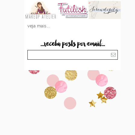
veja mais...
...receba posts por email...