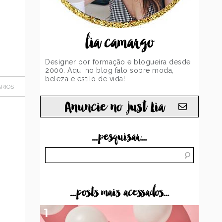
lia camargo
Designer por formação e blogueira desde
2000. Aqui no blog falo sobre moda,
beleza e estilo de vida!
RIOS
Anuncie no just Lia
...pesquisar...
...posts mais acessados...
1