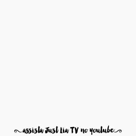
8
assista Just Lia TV no youtube
9