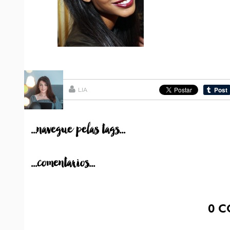
LIA
...navegue pelas tags...
...comentarios...
0
C