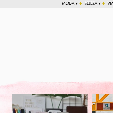
MODA ▾
BELEZA ▾
VI