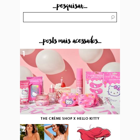
...pesquisar...
...posts mais acessados...
1
THE CRÈME SHOP X HELLO KITTY
2
3