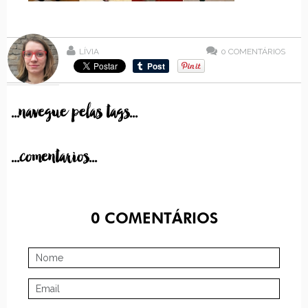
LÍVIA
0
COMENTÁRIOS
...navegue pelas tags...
...comentarios...
0
COMENTÁRIOS