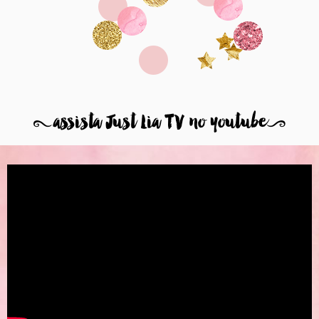
8
assista Just Lia TV no youtube
9