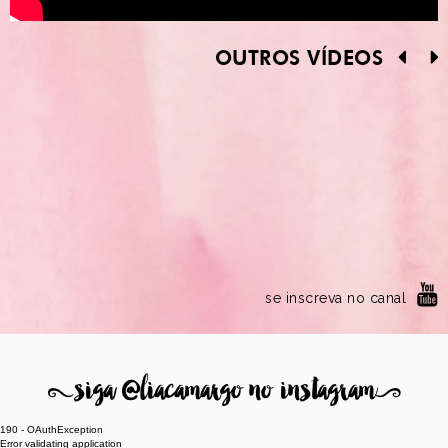
OUTROS VÍDEOS
se inscreva no canal
8
siga @liacamargo no instagram
9
190 - OAuthException
Error validating application