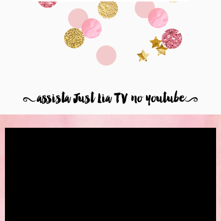
8
assista Just Lia TV no youtube
9