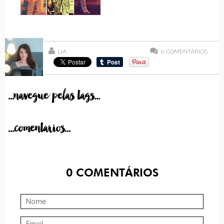
LIA
0
COMENTÁRIOS
...navegue pelas tags...
...comentarios...
0
COMENTÁRIOS