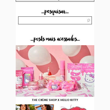
...pesquisar...
...posts mais acessados...
1
THE CRÈME SHOP X HELLO KITTY
2
3