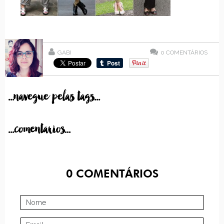
GABI
0
COMENTÁRIOS
...navegue pelas tags...
...comentarios...
0
COMENTÁRIOS