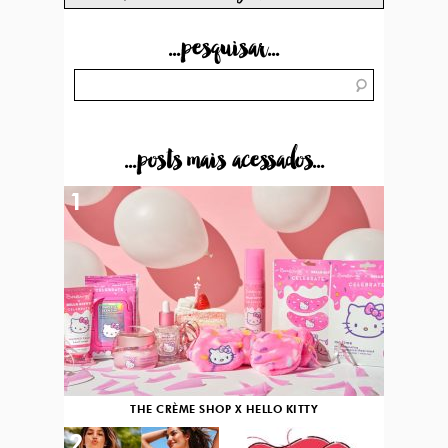
...pesquisar...
...posts mais acessados...
1
THE CRÈME SHOP X HELLO KITTY
2
3