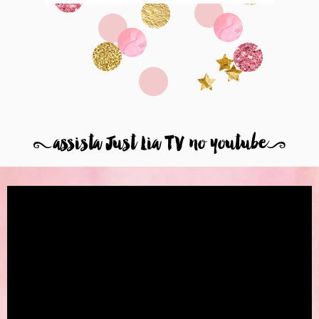
8
assista Just Lia TV no youtube
9