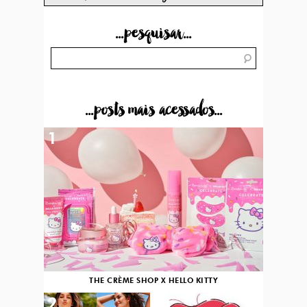
...pesquisar...
...posts mais acessados...
1
THE CRÈME SHOP X HELLO KITTY
2
3