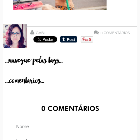
GABI
0
COMENTÁRIOS
...navegue pelas tags...
...comentarios...
0
COMENTÁRIOS