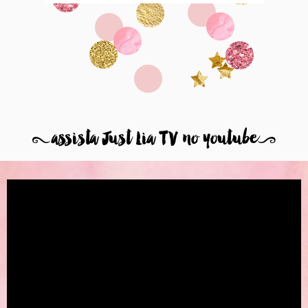
8
assista Just Lia TV no youtube
9