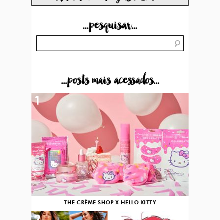
...pesquisar...
...posts mais acessados...
1
THE CRÈME SHOP X HELLO KITTY