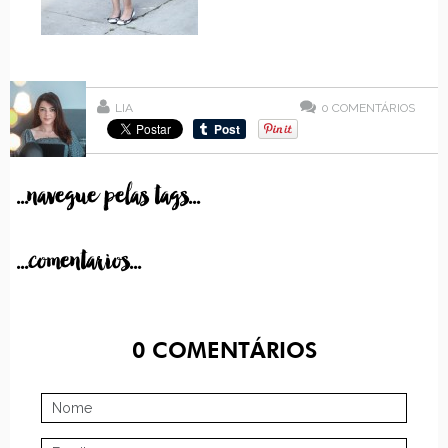
LIA
0
COMENTÁRIOS
...navegue pelas tags...
...comentarios...
0
COMENTÁRIOS