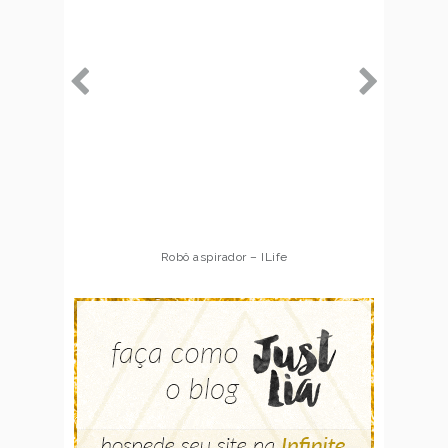
Robô aspirador – ILife