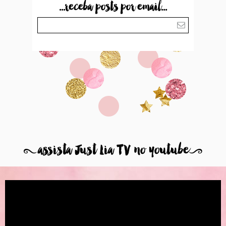
8
assista Just Lia TV no youtube
9