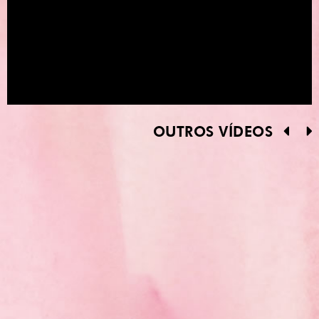
OUTROS VÍDEOS
se inscreva no canal
8
siga @liacamargo no instagram
9