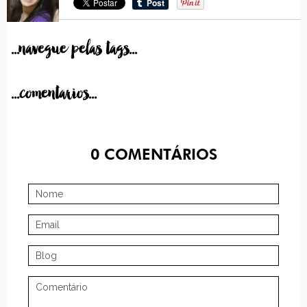
...navegue pelas tags...
...comentarios...
0
COMENTÁRIOS