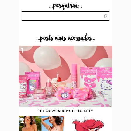
...pesquisar...
...posts mais acessados...
1
THE CRÈME SHOP X HELLO KITTY
2
3