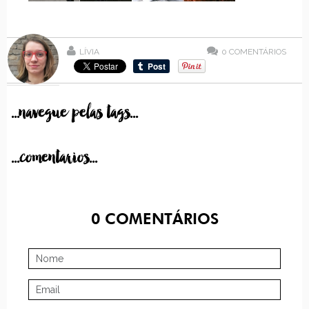
LÍVIA
0
COMENTÁRIOS
...navegue pelas tags...
...comentarios...
0
COMENTÁRIOS