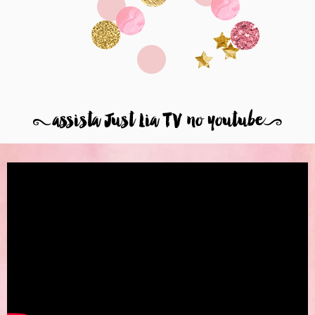
8
assista Just Lia TV no youtube
9