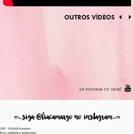
OUTROS VÍDEOS
se inscreva no canal
8
siga @liacamargo no instagram
9
190 - OAuthException
Error validating application