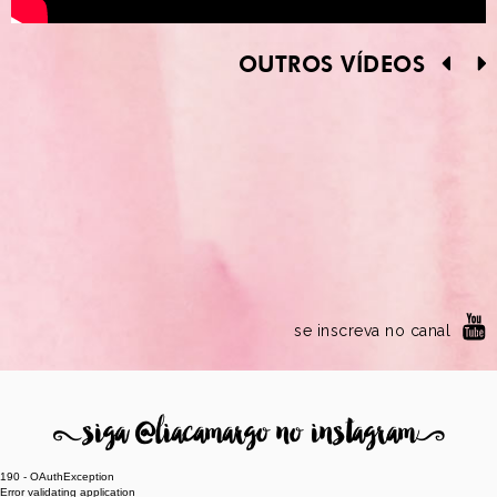
OUTROS VÍDEOS
se inscreva no canal
8
siga @liacamargo no instagram
9
190 - OAuthException
Error validating application