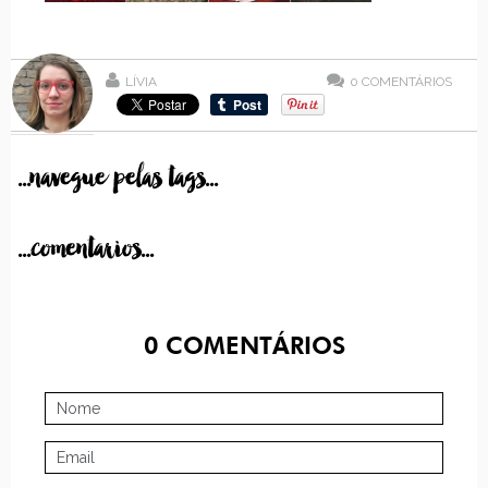
LÍVIA
0
COMENTÁRIOS
...navegue pelas tags...
...comentarios...
0
COMENTÁRIOS