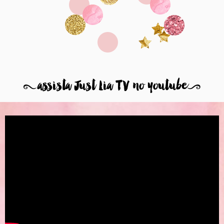
8
assista Just Lia TV no youtube
9