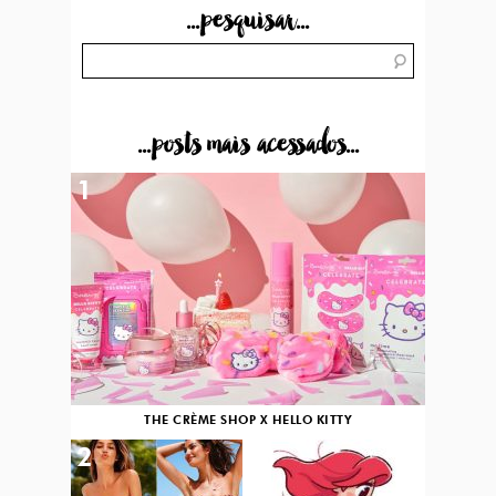
...pesquisar...
...posts mais acessados...
1
THE CRÈME SHOP X HELLO KITTY
2
3