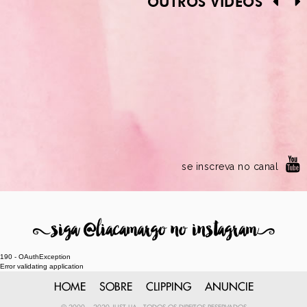
OUTROS VÍDEOS
se inscreva no canal
8
siga @liacamargo no instagram
9
190 - OAuthException
Error validating application
HOME
SOBRE
CLIPPING
ANUNCIE