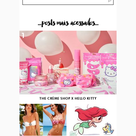
...posts mais acessados...
1
THE CRÈME SHOP X HELLO KITTY
2
3