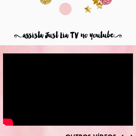
8
assista Just Lia TV no youtube
9