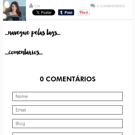
LIA
0
COMENTÁRIOS
...navegue pelas tags...
...comentarios...
0
COMENTÁRIOS