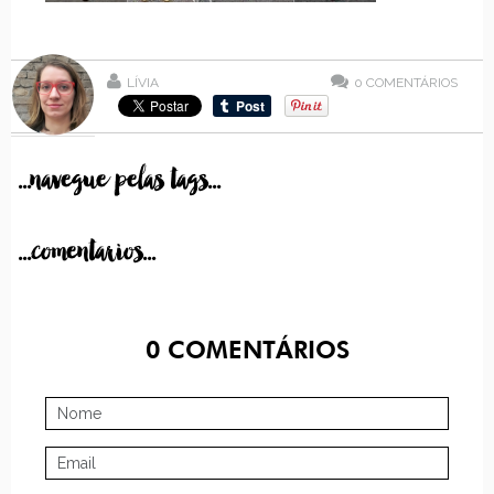
LÍVIA
0
COMENTÁRIOS
...navegue pelas tags...
...comentarios...
0
COMENTÁRIOS