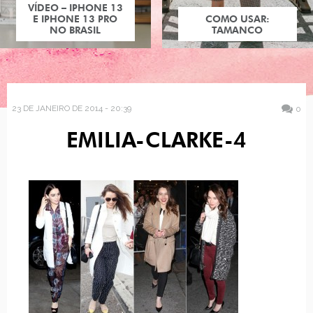
VÍDEO – IPHONE 13
E IPHONE 13 PRO
COMO USAR:
NO BRASIL
TAMANCO
23 DE JANEIRO DE 2014 - 20:39
0
EMILIA-CLARKE-4