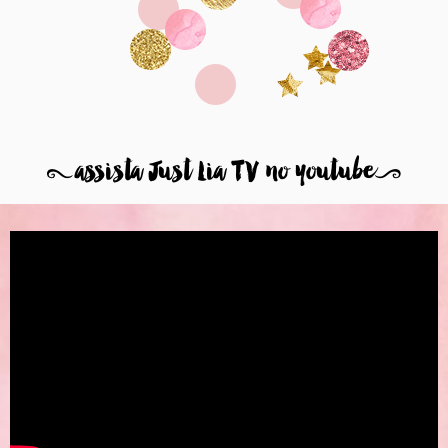
8
assista Just Lia TV no youtube
9