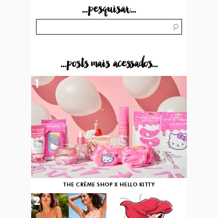
...pesquisar...
...posts mais acessados...
1
THE CRÈME SHOP X HELLO KITTY
2
3