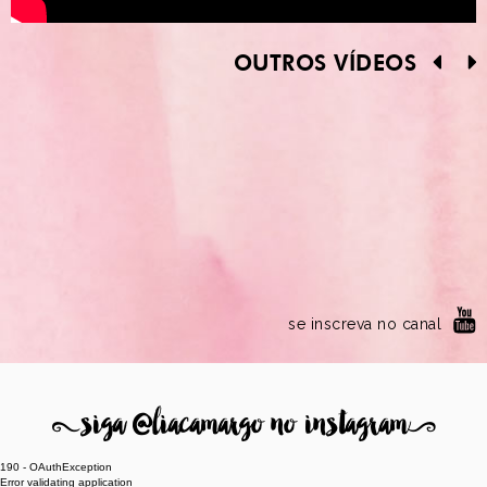
OUTROS VÍDEOS
se inscreva no canal
8
siga @liacamargo no instagram
9
190 - OAuthException
Error validating application