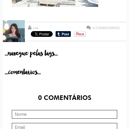
LIA
0
COMENTÁRIOS
...navegue pelas tags...
...comentarios...
0
COMENTÁRIOS