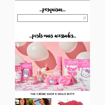
...pesquisar...
...posts mais acessados...
1
THE CRÈME SHOP X HELLO KITTY
2
3