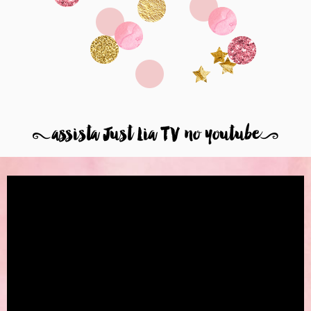
8
assista Just Lia TV no youtube
9