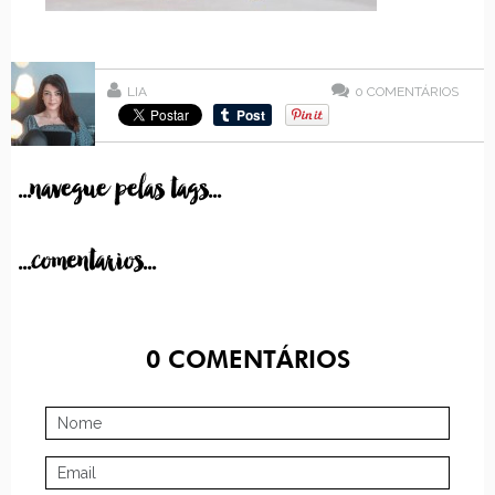
LIA
0
COMENTÁRIOS
...navegue pelas tags...
...comentarios...
0
COMENTÁRIOS