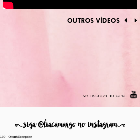
OUTROS VÍDEOS
se inscreva no canal
8
siga @liacamargo no instagram
9
190 - OAuthException