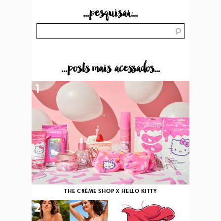
...pesquisar...
...posts mais acessados...
1
THE CRÈME SHOP X HELLO KITTY
2
3