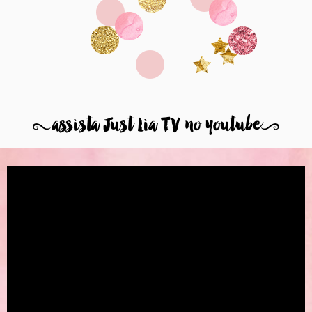
8
assista Just Lia TV no youtube
9