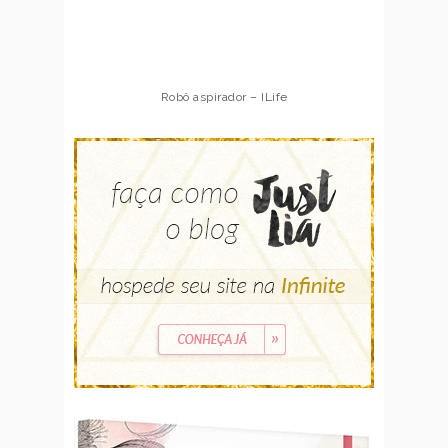
Robô aspirador – ILife