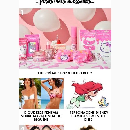
...posts mais acessados...
1
THE CRÈME SHOP X HELLO KITTY
2
3
O QUE ELES PENSAM
PERSONAGENS DISNEY
SOBRE MARQUINHA DE
E AMIGOS EM ESTILO
BIQUÍNI
CHIBI