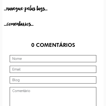
...navegue pelas tags...
...comentarios...
0
COMENTÁRIOS