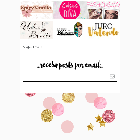
veja mais...
...receba posts por email...