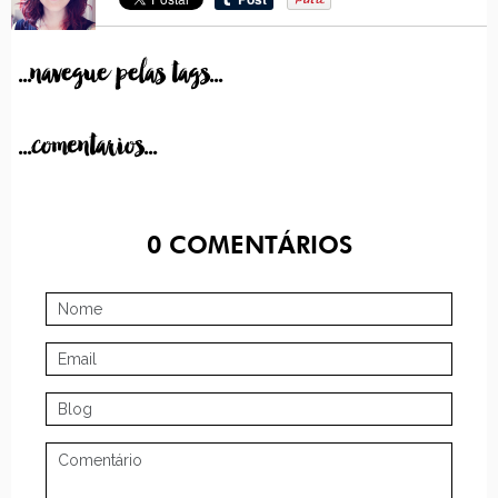
...navegue pelas tags...
...comentarios...
0
COMENTÁRIOS