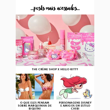
...posts mais acessados...
1
THE CRÈME SHOP X HELLO KITTY
2
3
O QUE ELES PENSAM
PERSONAGENS DISNEY
SOBRE MARQUINHA DE
E AMIGOS EM ESTILO
BIQUÍNI
CHIBI