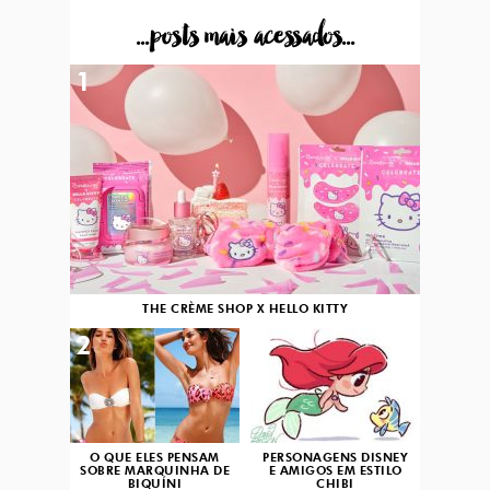
...posts mais acessados...
1
THE CRÈME SHOP X HELLO KITTY
2
3
O QUE ELES PENSAM
PERSONAGENS DISNEY
SOBRE MARQUINHA DE
E AMIGOS EM ESTILO
BIQUÍNI
CHIBI