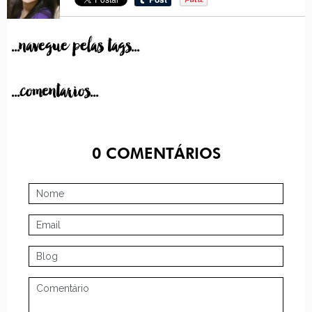
...navegue pelas tags...
...comentarios...
0
COMENTÁRIOS