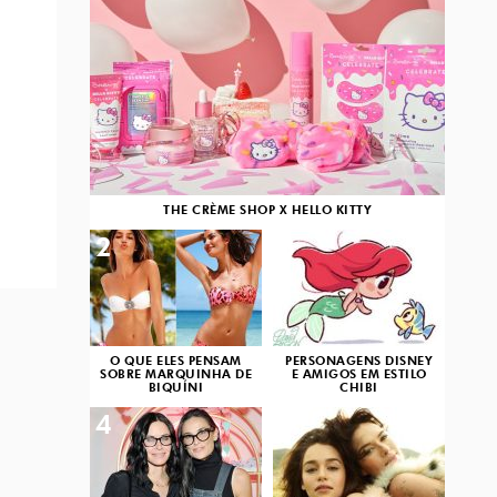
THE CRÈME SHOP X HELLO KITTY
2
3
O QUE ELES PENSAM
PERSONAGENS DISNEY
SOBRE MARQUINHA DE
E AMIGOS EM ESTILO
BIQUÍNI
CHIBI
4
5