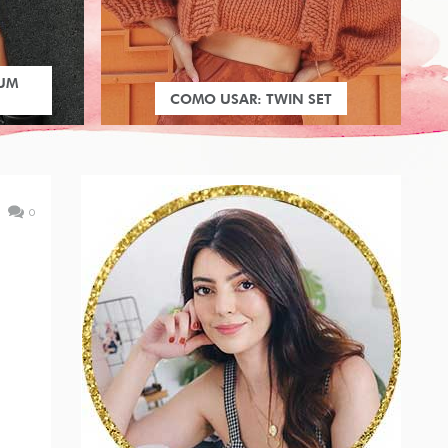
 UM
COMO USAR: TWIN SET
0