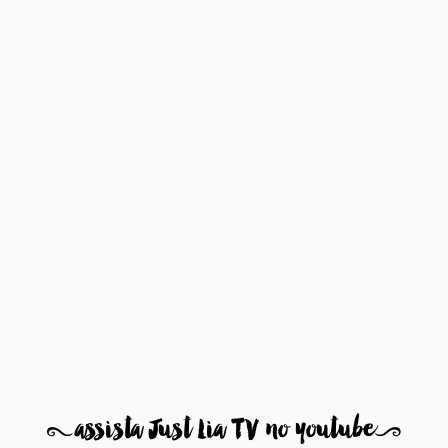
8
assista Just Lia TV no youtube
9