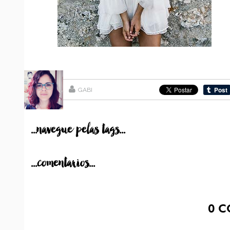
GABI
...navegue pelas tags...
...comentarios...
0
C