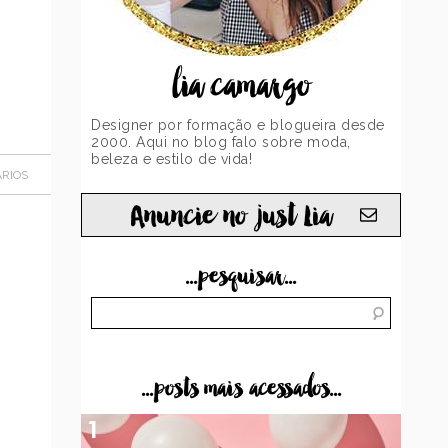
lia camargo
Designer por formação e blogueira desde
2000. Aqui no blog falo sobre moda,
beleza e estilo de vida!
RIOS
Anuncie no just Lia
...pesquisar...
...posts mais acessados...
1