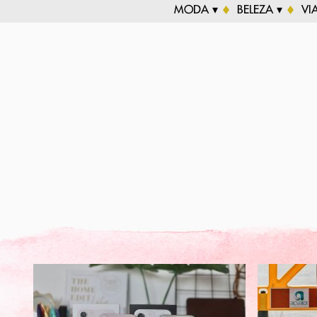
MODA ▾
BELEZA ▾
VI