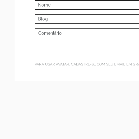
PARA USAR AVATAR, CADASTRE-SE COM SEU EMAIL EM
GR