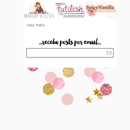
veja mais...
...receba posts por email...