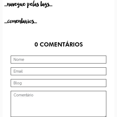
...navegue pelas tags...
...comentarios...
0
COMENTÁRIOS