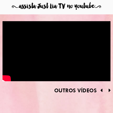
8
assista Just Lia TV no youtube
9
OUTROS VÍDEOS