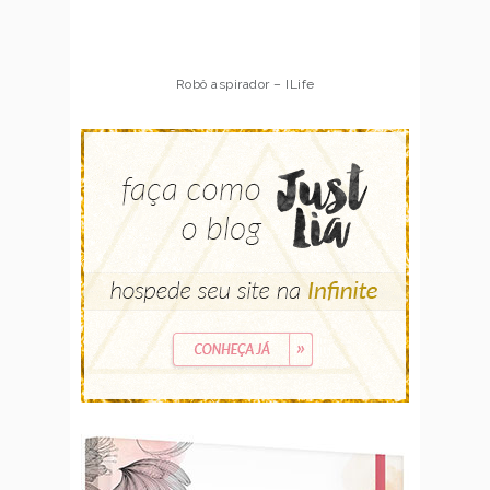
Robô aspirador – ILife