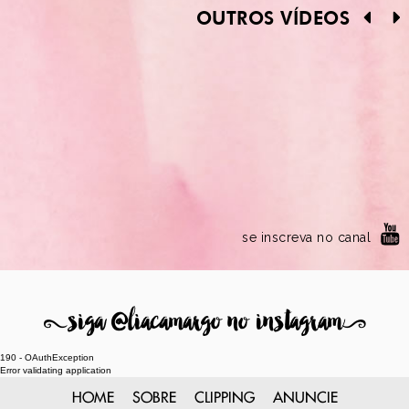
OUTROS VÍDEOS
se inscreva no canal
8
siga @liacamargo no instagram
9
190 - OAuthException
Error validating application
HOME
SOBRE
CLIPPING
ANUNCIE