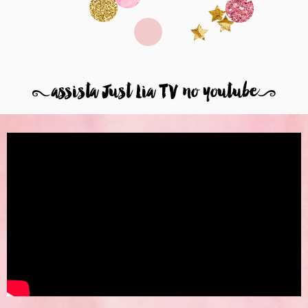
8
assista Just Lia TV no youtube
9