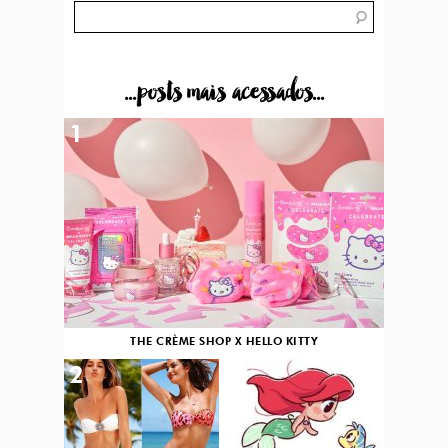
...posts mais acessados...
1
THE CRÈME SHOP X HELLO KITTY
2
3