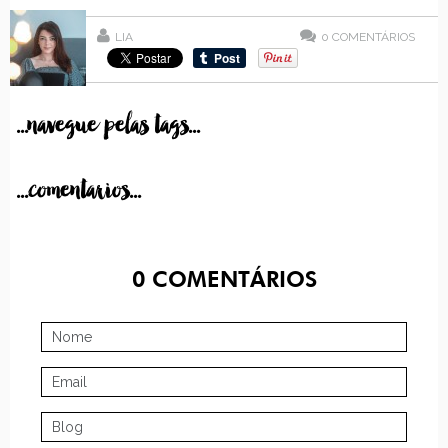
LIA
0
COMENTÁRIOS
...navegue pelas tags...
...comentarios...
0
COMENTÁRIOS