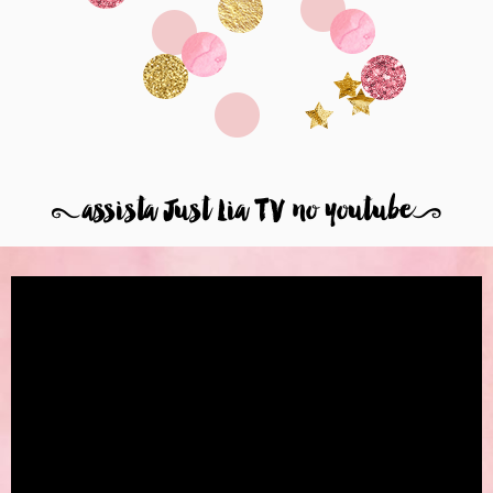
8
assista Just Lia TV no youtube
9