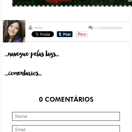
NANI
0
COMENTÁRIOS
...navegue pelas tags...
...comentarios...
0
COMENTÁRIOS