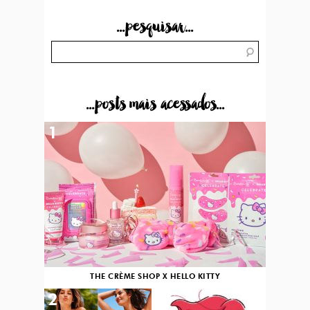
...pesquisar...
...posts mais acessados...
1
THE CRÈME SHOP X HELLO KITTY
2
3