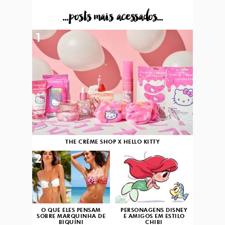
...posts mais acessados...
1
THE CRÈME SHOP X HELLO KITTY
2
3
O QUE ELES PENSAM
PERSONAGENS DISNEY
SOBRE MARQUINHA DE
E AMIGOS EM ESTILO
BIQUÍNI
CHIBI