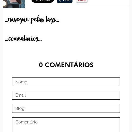
...navegue pelas tags...
...comentarios...
0
COMENTÁRIOS