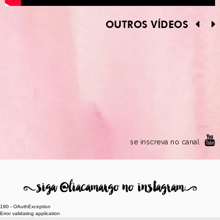
OUTROS VÍDEOS
se inscreva no canal
8
siga @liacamargo no instagram
9
190 - OAuthException
Error validating application