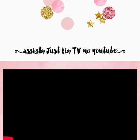
8
assista Just Lia TV no youtube
9