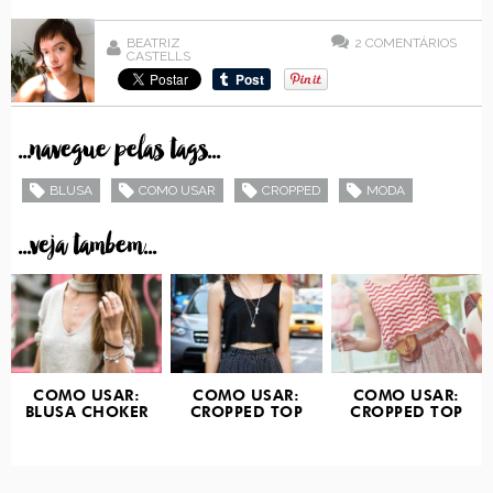
BEATRIZ
2
COMENTÁRIOS
CASTELLS
...navegue pelas tags...
BLUSA
COMO USAR
CROPPED
MODA
...veja tambem...
COMO USAR:
COMO USAR:
COMO USAR:
BLUSA CHOKER
CROPPED TOP
CROPPED TOP