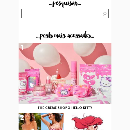
...pesquisar...
...posts mais acessados...
1
THE CRÈME SHOP X HELLO KITTY
2
3