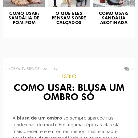
COMO USAR:
O QUE ELES
COMO USAR:
SANDÁLIA DE
PENSAM SOBRE
SANDÁLIA
POM-POM
CALÇADOS
ABOTINADA
20 DE OUTUBRO DE 2021 - 11:21
0
ESTILO
COMO USAR: BLUSA UM
OMBRO SÓ
A
blusa de um ombro
só sempre aparece nas
tendências de moda. Em algumas épocas ela está
mais presente e em outras menos, mas ela não é