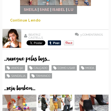
SHEILA
|
SHAE
|
ISABEL
|
LU
Continue Lendo
BEATRIZ
3
COMENTÁRIOS
CASTELLS
...navegue pelas tags...
ANOS 90
CALÇADO
COMO USAR
MODA
SANDÁLIA
TAMANCO
...veja tambem...