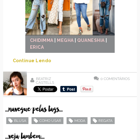
CHIDIMMA
|
MEGHA
|
QUANESHIA
|
ERICA
Continue Lendo
BEATRIZ
0
COMENTÁRIOS
CASTELLS
...navegue pelas tags...
BLUSA
COMO USAR
MODA
REGATA
...veja tambem...