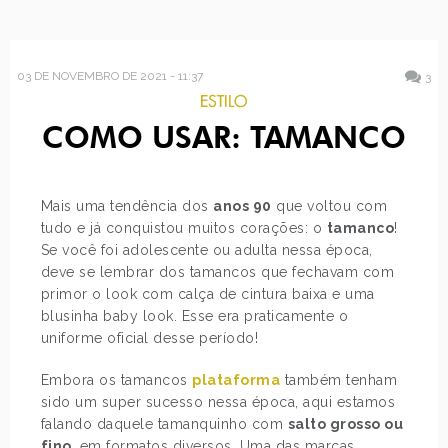
03 DE NOVEMBRO DE 2021 - 11:37
3
ESTILO
COMO USAR: TAMANCO
Mais uma tendência dos
anos 90
que voltou com
tudo e já conquistou muitos corações: o
tamanco
!
Se você foi adolescente ou adulta nessa época,
deve se lembrar dos tamancos que fechavam com
primor o look com calça de cintura baixa e uma
blusinha baby look. Esse era praticamente o
uniforme oficial desse período!
Embora os tamancos
plataforma
também tenham
sido um super sucesso nessa época, aqui estamos
falando daquele tamanquinho com
salto grosso ou
fino
, em formatos diversos. Uma das marcas