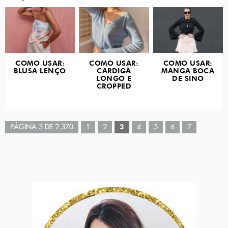
COMO USAR:
COMO USAR:
COMO USAR:
BLUSA LENÇO
CARDIGÃ
MANGA BOCA
LONGO E
DE SINO
CROPPED
PÁGINA 3 DE 2.370
1
2
3
4
5
6
7