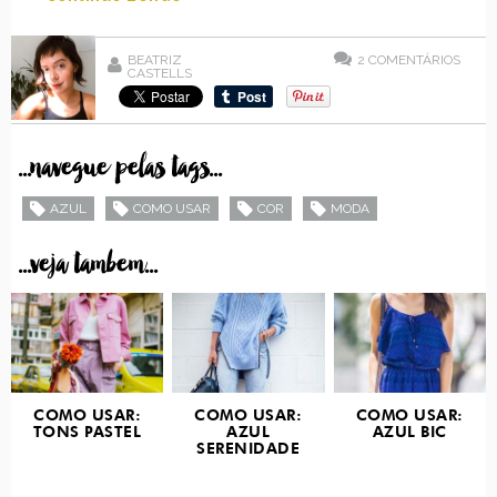
BEATRIZ
2
COMENTÁRIOS
CASTELLS
...navegue pelas tags...
AZUL
COMO USAR
COR
MODA
...veja tambem...
COMO USAR:
COMO USAR:
COMO USAR:
TONS PASTEL
AZUL
AZUL BIC
SERENIDADE