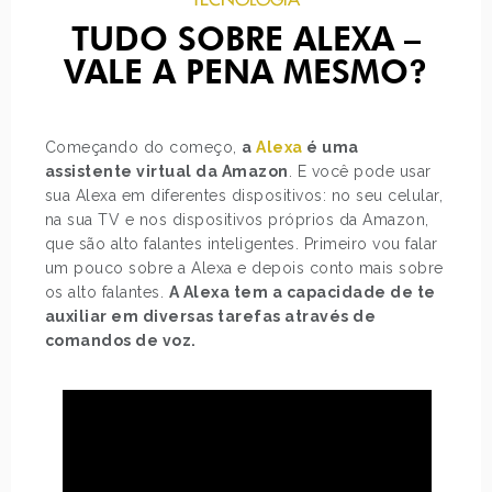
TUDO SOBRE ALEXA –
VALE A PENA MESMO?
Começando do começo,
a
Alexa
é uma
assistente virtual da Amazon
. E você pode usar
sua Alexa em diferentes dispositivos: no seu celular,
na sua TV e nos dispositivos próprios da Amazon,
que são alto falantes inteligentes. Primeiro vou falar
um pouco sobre a Alexa e depois conto mais sobre
os alto falantes.
A Alexa tem a capacidade de te
auxiliar em diversas tarefas através de
comandos de voz.