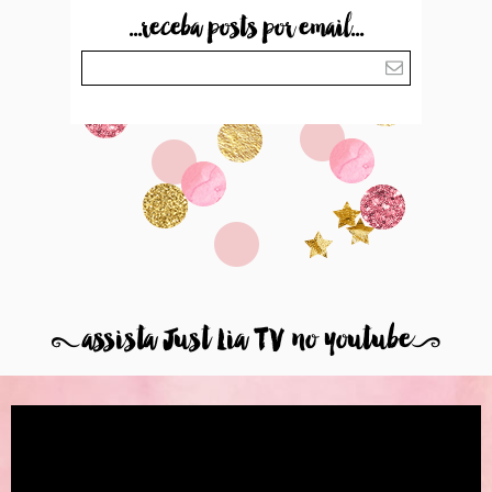
...receba posts por email...
8
assista Just Lia TV no youtube
9