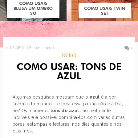
COMO USAR:
BLUSA UM OMBRO
COMO USAR: TWIN
SÓ
SET
21 DE ABRIL DE 2021 - 10:00
2
ESTILO
COMO USAR: TONS DE
AZUL
Algumas pesquisas mostram que o
azul
é a cor
favorita do mundo – e toda essa paixão não é à toa,
né? Os inúmeros
tons de azul
são realmente
incríveis e é possível combiná-los com várias outras
cores, estampas e texturas, nos dias quentes e nos
dias frios.