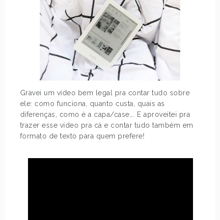
Gravei um vídeo bem legal pra contar tudo sobre
ele: como funciona, quanto custa, quais as
diferenças, como é a capa/case…. E aproveitei pra
trazer esse vídeo pra cá e contar tudo também em
formato de texto para quem prefere!