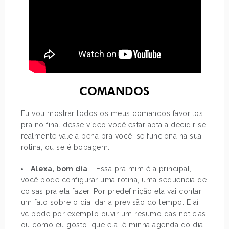
COMANDOS
Eu vou mostrar todos os meus comandos favoritos
pra no final desse vídeo você estar apta a decidir se
realmente vale a pena pra você, se funciona na sua
rotina, ou se é bobagem.
Alexa, bom dia
– Essa pra mim é a principal,
você pode configurar uma rotina, uma sequencia de
coisas pra ela fazer. Por predefinição ela vai contar
um fato sobre o dia, dar a previsão do tempo. E aí
vc pode por exemplo ouvir um resumo das noticias
ou como eu gosto, que ela lê minha agenda do dia,