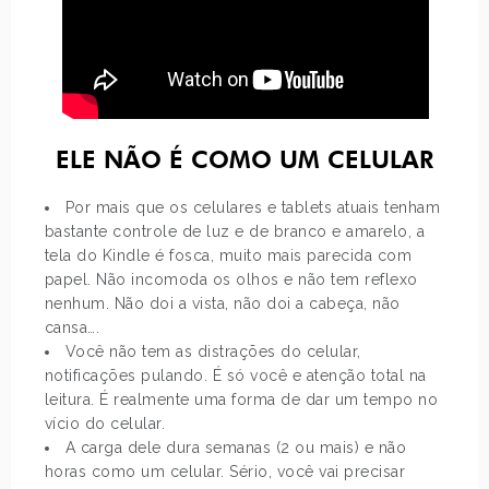
ELE NÃO É COMO UM CELULAR
Por mais que os celulares e tablets atuais tenham
bastante controle de luz e de branco e amarelo, a
tela do Kindle é fosca, muito mais parecida com
papel. Não incomoda os olhos e não tem reflexo
nenhum. Não doi a vista, não doi a cabeça, não
cansa….
Você não tem as distrações do celular,
notificações pulando. É só você e atenção total na
leitura. É realmente uma forma de dar um tempo no
vício do celular.
A carga dele dura semanas (2 ou mais) e não
horas como um celular. Sério, você vai precisar