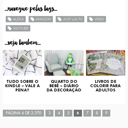
...navegue pelas tags...
ALEXA
AMAZON
JUST LIA TV
VÍDEO
YOUTUBE
...veja tambem...
TUDO SOBRE O
QUARTO DO
LIVROS DE
KINDLE – VALE A
BEBÊ – DIÁRIO
COLORIR PARA
PENA?
DA DECORAÇÃO
ADULTOS
PÁGINA 6 DE 2.370
3
4
5
6
7
8
9