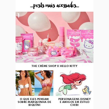
...posts mais acessados...
1
THE CRÈME SHOP X HELLO KITTY
2
3
O QUE ELES PENSAM
PERSONAGENS DISNEY
SOBRE MARQUINHA DE
E AMIGOS EM ESTILO
BIQUÍNI
CHIBI