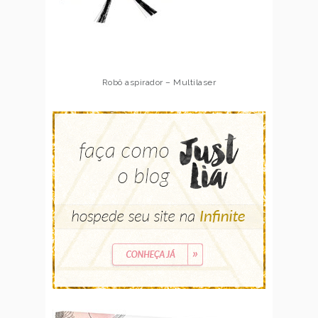
Robô aspirador – Multilaser