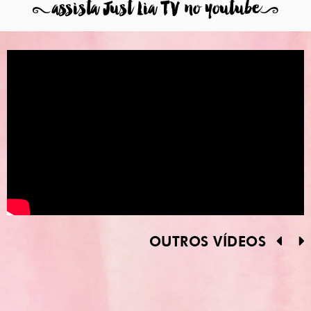
8
assista Just Lia TV no youtube
9
OUTROS VÍDEOS