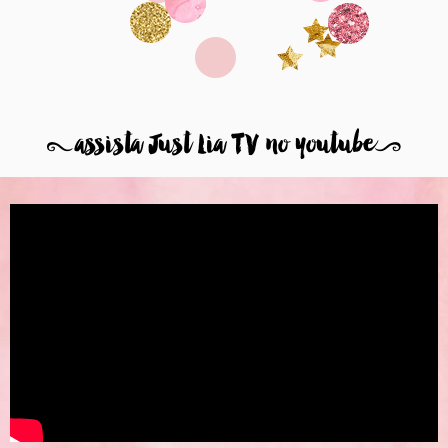
8
assista Just Lia TV no youtube
9