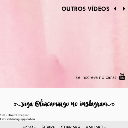
OUTROS VÍDEOS
se inscreva no canal
8
siga @liacamargo no instagram
9
190 - OAuthException
Error validating application
HOME
SOBRE
CLIPPING
ANUNCIE