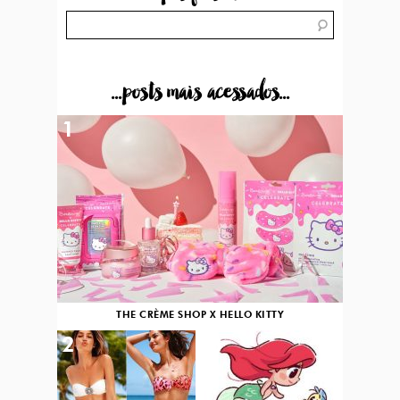
...posts mais acessados...
1
THE CRÈME SHOP X HELLO KITTY
2
3