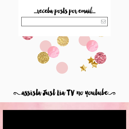
...receba posts por email...
8
assista Just Lia TV no youtube
9