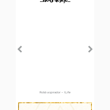
...itens desejo...
Robô aspirador – ILife