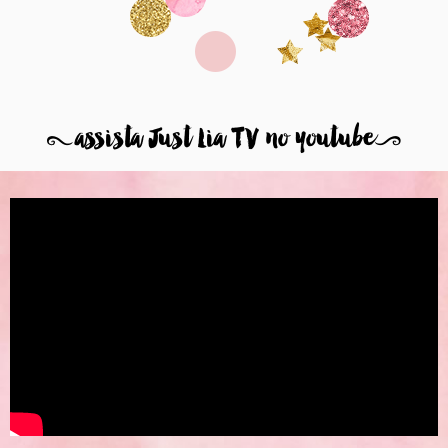
8
assista Just Lia TV no youtube
9