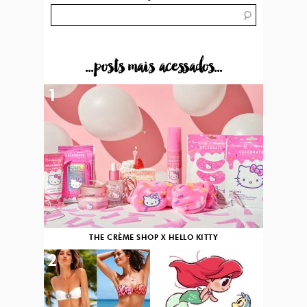
...posts mais acessados...
1
THE CRÈME SHOP X HELLO KITTY
2
3