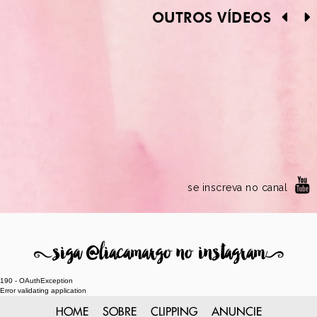
OUTROS VÍDEOS
se inscreva no canal
8
siga @liacamargo no instagram
9
190 - OAuthException
Error validating application
HOME
SOBRE
CLIPPING
ANUNCIE