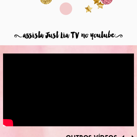
8
assista Just Lia TV no youtube
9