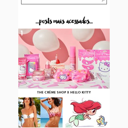
...posts mais acessados...
1
THE CRÈME SHOP X HELLO KITTY
2
3