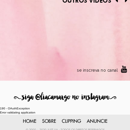
OUTROS VÍDEOS
se inscreva no canal
8
siga @liacamargo no instagram
9
190 - OAuthException
Error validating application
HOME
SOBRE
CLIPPING
ANUNCIE
© 2000 ~ 2020 JUST LIA - TODOS OS DIREITOS RESERVADOS