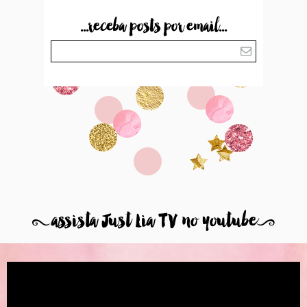
...receba posts por email...
8
assista Just Lia TV no youtube
9