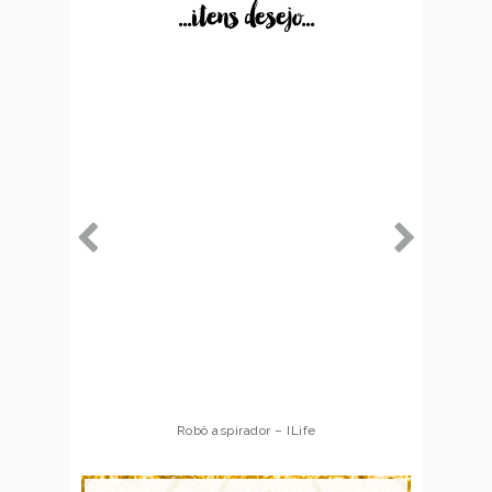
...itens desejo...
Robô aspirador – ILife