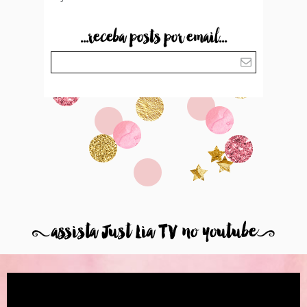
...receba posts por email...
8
assista Just Lia TV no youtube
9