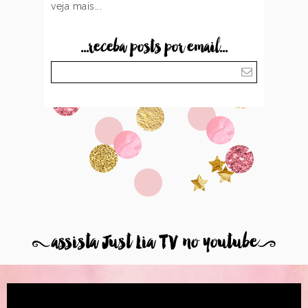
veja mais...
...receba posts por email...
8
assista Just Lia TV no youtube
9