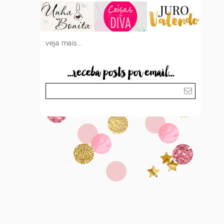
veja mais...
...receba posts por email...