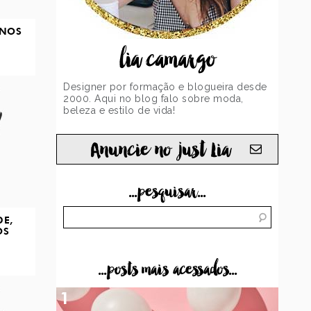
ANOS
lia camargo
Designer por formação e blogueira desde
2000. Aqui no blog falo sobre moda,
beleza e estilo de vida!
Anuncie no just Lia
...pesquisar...
DE,
OS
...posts mais acessados...
1