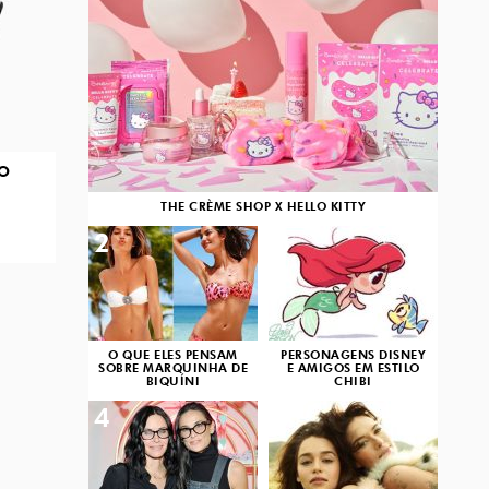
O
THE CRÈME SHOP X HELLO KITTY
2
3
O QUE ELES PENSAM
PERSONAGENS DISNEY
SOBRE MARQUINHA DE
E AMIGOS EM ESTILO
BIQUÍNI
CHIBI
4
5