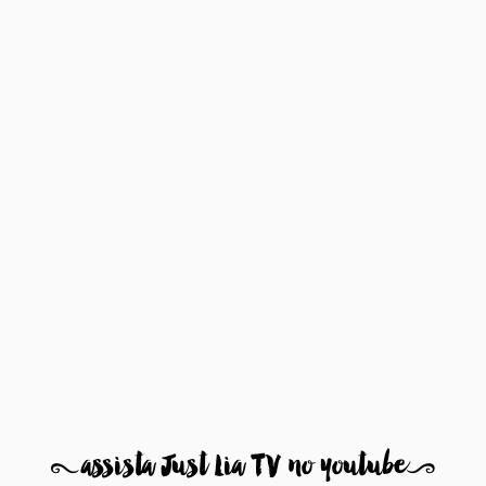
8
assista Just Lia TV no youtube
9