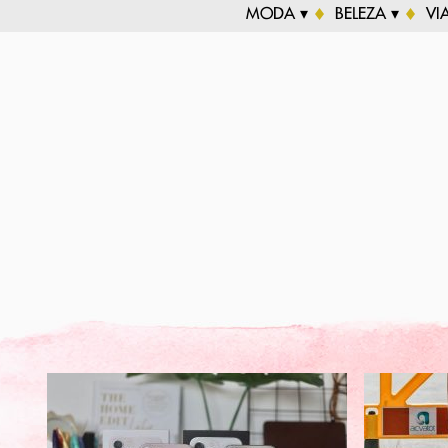
MODA ▾
BELEZA ▾
VI