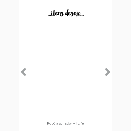
...itens desejo...
Robô aspirador – ILife