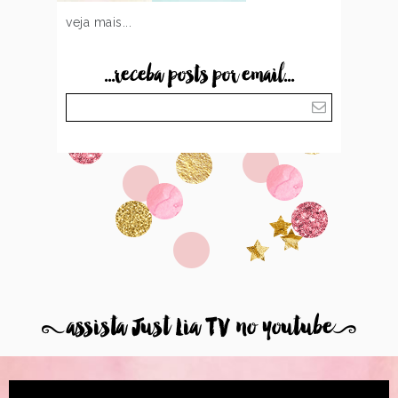
veja mais...
...receba posts por email...
8
assista Just Lia TV no youtube
9