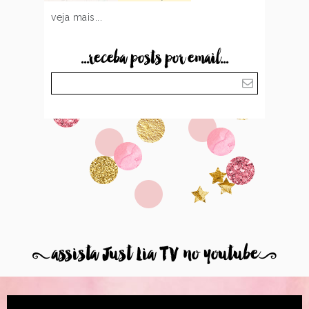
veja mais...
...receba posts por email...
8
assista Just Lia TV no youtube
9