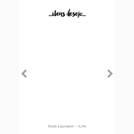
...itens desejo...
Robô aspirador – ILife