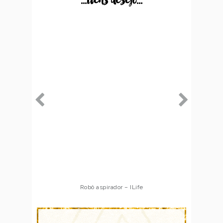
...itens desejo...
Robô aspirador – ILife