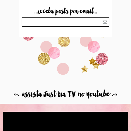
...receba posts por email...
8
assista Just Lia TV no youtube
9