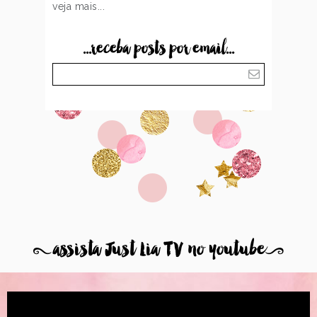
veja mais...
...receba posts por email...
8
assista Just Lia TV no youtube
9