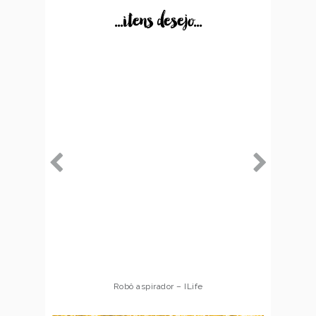
...itens desejo...
Robô aspirador – ILife