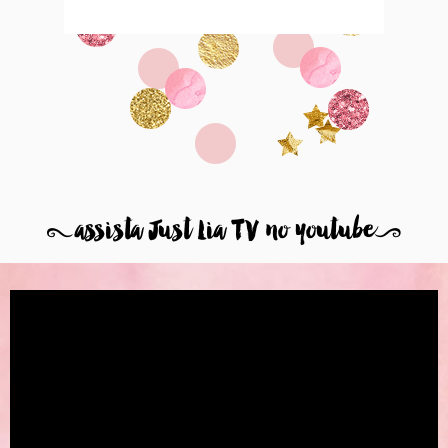
8
assista Just Lia TV no youtube
9