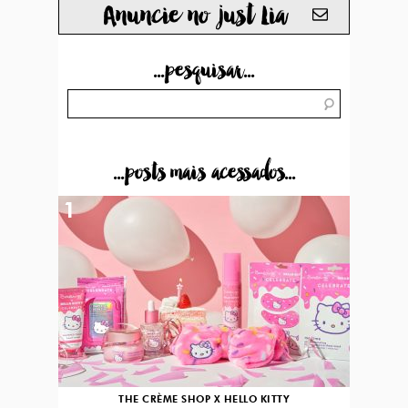
Anuncie no just Lia
...pesquisar...
...posts mais acessados...
1
THE CRÈME SHOP X HELLO KITTY