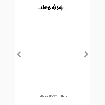
...itens desejo...
Robô aspirador – ILife