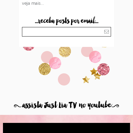
veja mais...
...receba posts por email...
8
assista Just Lia TV no youtube
9