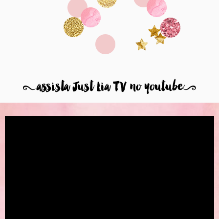
8
assista Just Lia TV no youtube
9