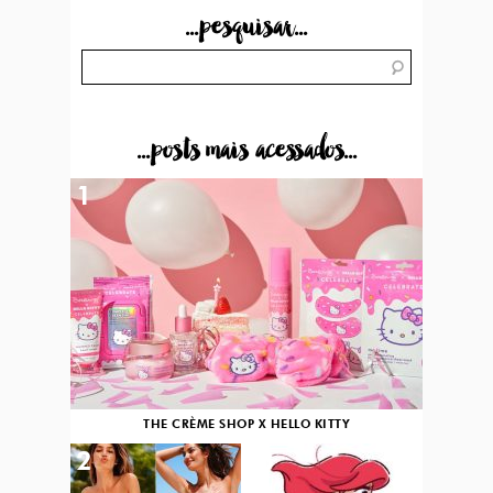
...pesquisar...
...posts mais acessados...
1
THE CRÈME SHOP X HELLO KITTY
2
3