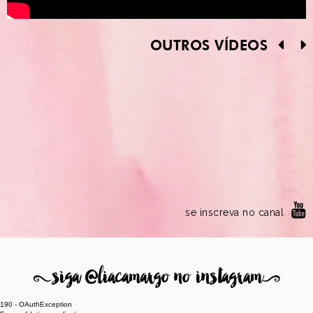
OUTROS VÍDEOS
se inscreva no canal
8
siga @liacamargo no instagram
9
190 - OAuthException