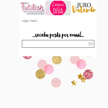
veja mais...
...receba posts por email...