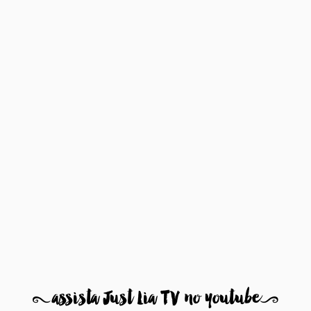
8
assista Just Lia TV no youtube
9