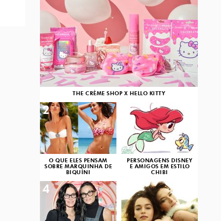
THE CRÈME SHOP X HELLO KITTY
2
3
O QUE ELES PENSAM
PERSONAGENS DISNEY
SOBRE MARQUINHA DE
E AMIGOS EM ESTILO
BIQUÍNI
CHIBI
4
5