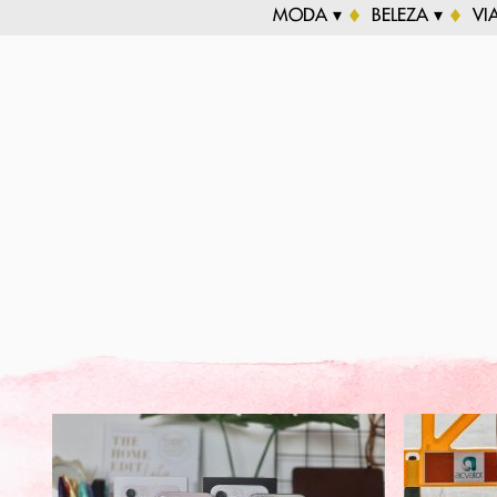
MODA ▾
BELEZA ▾
VI