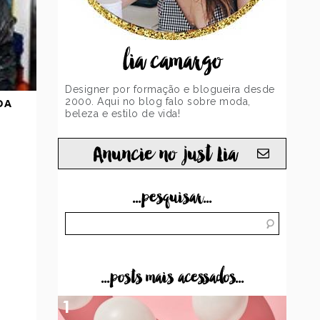
lia camargo
Designer por formação e blogueira desde
2000. Aqui no blog falo sobre moda,
DA
beleza e estilo de vida!
Anuncie no just Lia
...pesquisar...
...posts mais acessados...
1