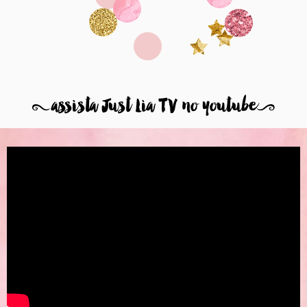
8
assista Just Lia TV no youtube
9