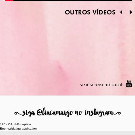
OUTROS VÍDEOS
se inscreva no canal
8
siga @liacamargo no instagram
9
190 - OAuthException
Error validating application