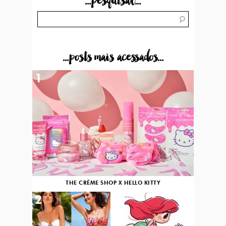
...pesquisar...
...posts mais acessados...
1
THE CRÈME SHOP X HELLO KITTY
2
3